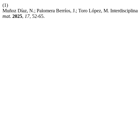
(1)
Muñoz Díaz, N.; Palomera Berríos, J.; Toro López, M. Interdiscipl
mat.
2025
,
17
, 52-65.