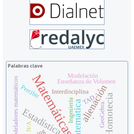
Palabras clave
Matemáticas
Modelación
Modeladores matemáticos
Enseñanza de Volumen
alienación
Percibir
Interdisciplina
Homotecia
TAD
Ingeniería
Matemática
GeoGebra.
Estadística
.
N/A