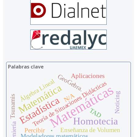
Palabras clave
Aplicaciones
GeoGebra.
Álgebra Lineal
Teoría de Situaciones Didácticas
Matemáticas
Matemática
Noticing
N/A
Tsunamis
Estadística
TAD
Homotecia
Ingeniería
Enseñanza de Volumen
Percibir
.
Modeladores matemáticos