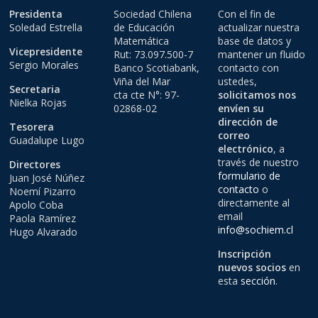
Presidenta
Sociedad Chilena
Con el fin de
Soledad Estrella
de Educación
actualizar nuestra
Matemática
base de datos y
Vicepresidente
Rut: 73.097.500-7
mantener un fluido
Sergio Morales
Banco Scotiabank,
contacto con
Viña del Mar
ustedes,
Secretaria
cta cte N°: 97-
solicitamos nos
Nielka Rojas
02868-02
envíen su
dirección de
Tesorera
correo
Guadalupe Lugo
electrónico
, a
través de nuestro
Directores
formulario de
Juan José Núñez
contacto
o
Noemí Pizarro
directamente al
Apolo Coba
email
Paola Ramírez
info@sochiem.cl
Hugo Alvarado
Inscripción
nuevos socios
en
esta
sección
.