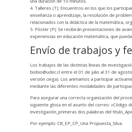
una duración de 10 minutos.
4. Talleres (T): Encuentros en los que los partici
enseñanza o aprendizaje, la resolución de proble
relacionados con la didáctica de la matemática, o
5. Póster (P): Se recibirán presentaciones de avan
experiencias en educación matemática, que puedan
Envío de trabajos y fe
Los trabajos de las distintas líneas de investigac
biobio@udec.cl entre el 01 de julio al 31 de agost
versión ciega). Los animamos a participar activame
mediante las diferentes modalidades de participac
Para asegurar una correcta organización del proces
siguiente glosa en el asunto del correo: «Código 
investigación_primeras dos palabras del título_Ape
Por ejemplo: CB_EP_CP_Una Propuesta_Silva.