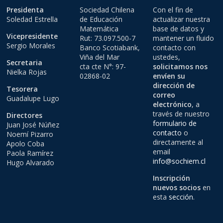
Presidenta
Sociedad Chilena
Con el fin de
Soledad Estrella
de Educación
actualizar nuestra
Matemática
base de datos y
Vicepresidente
Rut: 73.097.500-7
mantener un fluido
Sergio Morales
Banco Scotiabank,
contacto con
Viña del Mar
ustedes,
Secretaria
cta cte N°: 97-
solicitamos nos
Nielka Rojas
02868-02
envíen su
dirección de
Tesorera
correo
Guadalupe Lugo
electrónico
, a
través de nuestro
Directores
formulario de
Juan José Núñez
contacto
o
Noemí Pizarro
directamente al
Apolo Coba
email
Paola Ramírez
info@sochiem.cl
Hugo Alvarado
Inscripción
nuevos socios
en
esta
sección
.