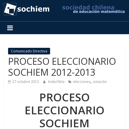
SOCHIEM
Sociedad
Chilena
de
Comunicado Directiva
Educación
PROCESO ELECCIONARIO
Matemática
SOCHIEM 2012-2013
,
27 octubre 2012
lesterfibla
elecciones
votación
PROCESO
ELECCIONARIO
SOCHIEM