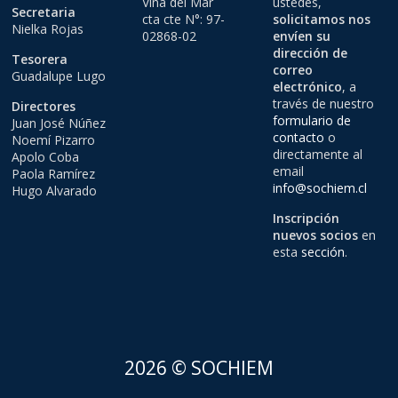
Viña del Mar
ustedes,
Secretaria
cta cte N°: 97-
solicitamos nos
Nielka Rojas
02868-02
envíen su
dirección de
Tesorera
correo
Guadalupe Lugo
electrónico
, a
través de nuestro
Directores
formulario de
Juan José Núñez
contacto
o
Noemí Pizarro
directamente al
Apolo Coba
email
Paola Ramírez
info@sochiem.cl
Hugo Alvarado
Inscripción
nuevos socios
en
esta
sección
.
2026 © SOCHIEM