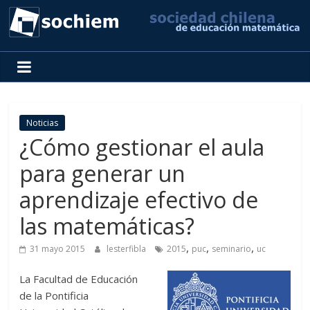
SOCHIEM
Sociedad
Chilena
de
Noticias
Educación
¿Cómo gestionar el aula
Matemática
para generar un
aprendizaje efectivo de
las matemáticas?
,
,
,
31 mayo 2015
lesterfibla
2015
puc
seminario
uc
La Facultad de Educación
de la Pontificia