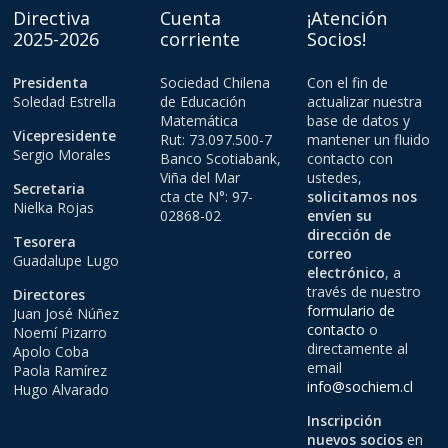
Directiva
Cuenta
¡Atención
2025-2026
corriente
Socios!
Presidenta
Sociedad Chilena
Con el fin de
Soledad Estrella
de Educación
actualizar nuestra
Matemática
base de datos y
Vicepresidente
Rut: 73.097.500-7
mantener un fluido
Sergio Morales
Banco Scotiabank,
contacto con
Viña del Mar
ustedes,
Secretaria
cta cte N°: 97-
solicitamos nos
Nielka Rojas
02868-02
envíen su
dirección de
Tesorera
correo
Guadalupe Lugo
electrónico
, a
través de nuestro
Directores
formulario de
Juan José Núñez
contacto
o
Noemí Pizarro
directamente al
Apolo Coba
email
Paola Ramírez
info@sochiem.cl
Hugo Alvarado
Inscripción
nuevos socios
en