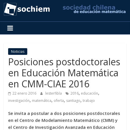
SOCHIEM
Sociedad
Chilena
de
Noticias
Educación
Posiciones postdoctorales
Matemática
en Educación Matemática
en CMM-CIAE 2016
,
,
22 enero 2016
lesterfibla
2016
educación
,
,
,
,
investigación
matemática
oferta
santiago
trabajo
Se invita a postular a dos posiciones postdoctorales
en el Centro de Modelamiento Matemático (CMM) y
el Centro de Investigación Avanzada en Educación