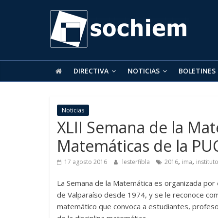
SOCHIEM
Sociedad
Chilena
de
DIRECTIVA
NOTICIAS
BOLETINES
Educación
Matemática
Noticias
XLII Semana de la Mat
Matemáticas de la PU
,
,
17 agosto 2016
lesterfibla
2016
ima
institut
La Semana de la Matemática es organizada por el
de Valparaíso desde 1974, y se le reconoce como
matemático que convoca a estudiantes, profesore