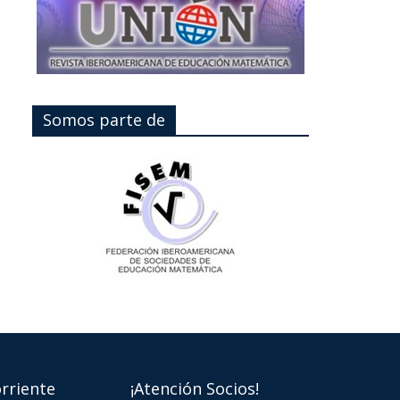
Somos parte de
rriente
¡Atención Socios!