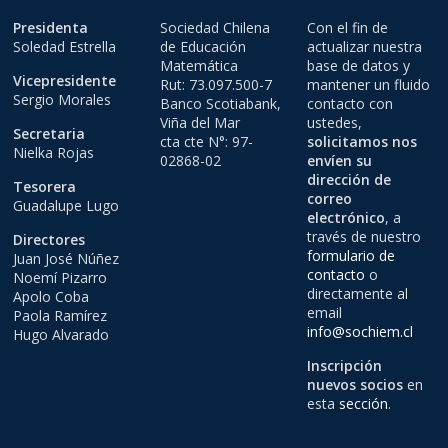
Presidenta
Sociedad Chilena
Con el fin de
Soledad Estrella
de Educación
actualizar nuestra
Matemática
base de datos y
Vicepresidente
Rut: 73.097.500-7
mantener un fluido
Sergio Morales
Banco Scotiabank,
contacto con
Viña del Mar
ustedes,
Secretaria
cta cte N°: 97-
solicitamos nos
Nielka Rojas
02868-02
envíen su
dirección de
Tesorera
correo
Guadalupe Lugo
electrónico
, a
través de nuestro
Directores
formulario de
Juan José Núñez
contacto
o
Noemí Pizarro
directamente al
Apolo Coba
email
Paola Ramírez
info@sochiem.cl
Hugo Alvarado
Inscripción
nuevos socios
en
esta
sección
.