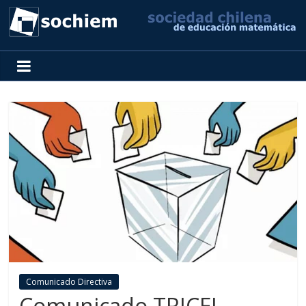
SOCHIEM
Sociedad
Chilena
de
Educación
Matemática
Comunicado Directiva
Comunicado TRICEL –