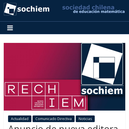
SOCHIEM
Sociedad
Chilena
de
Educación
Matemática
Actualidad
Comunicado Directiva
Noticias
Anuncio de nueva editora