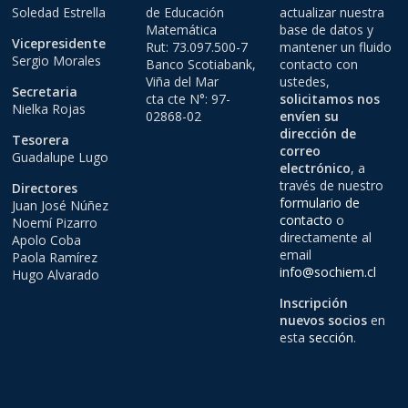
Soledad Estrella
de Educación
actualizar nuestra
Matemática
base de datos y
Vicepresidente
Rut: 73.097.500-7
mantener un fluido
Sergio Morales
Banco Scotiabank,
contacto con
Viña del Mar
ustedes,
Secretaria
cta cte N°: 97-
solicitamos nos
Nielka Rojas
02868-02
envíen su
dirección de
Tesorera
correo
Guadalupe Lugo
electrónico
, a
través de nuestro
Directores
formulario de
Juan José Núñez
contacto
o
Noemí Pizarro
directamente al
Apolo Coba
email
Paola Ramírez
info@sochiem.cl
Hugo Alvarado
Inscripción
nuevos socios
en
esta
sección
.