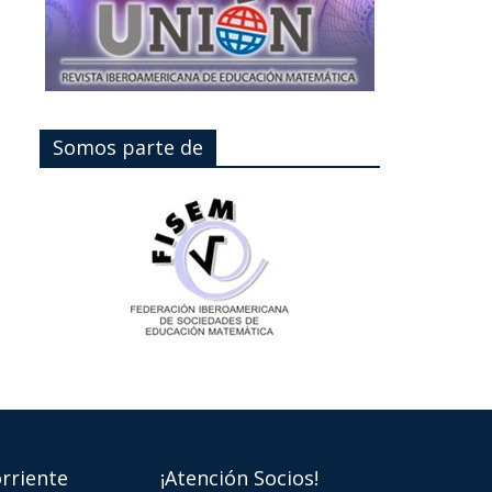
Somos parte de
rriente
¡Atención Socios!