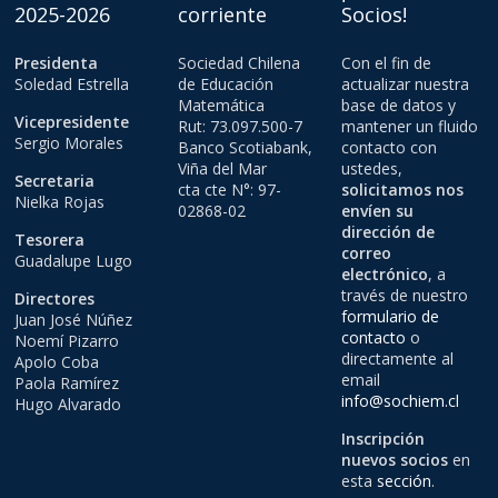
2025-2026
corriente
Socios!
Presidenta
Sociedad Chilena
Con el fin de
Soledad Estrella
de Educación
actualizar nuestra
Matemática
base de datos y
Vicepresidente
Rut: 73.097.500-7
mantener un fluido
Sergio Morales
Banco Scotiabank,
contacto con
Viña del Mar
ustedes,
Secretaria
cta cte N°: 97-
solicitamos nos
Nielka Rojas
02868-02
envíen su
dirección de
Tesorera
correo
Guadalupe Lugo
electrónico
, a
través de nuestro
Directores
formulario de
Juan José Núñez
contacto
o
Noemí Pizarro
directamente al
Apolo Coba
email
Paola Ramírez
info@sochiem.cl
Hugo Alvarado
Inscripción
nuevos socios
en
esta
sección
.