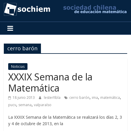
SOCHIEM
Sociedad
Chilena
cerro barón
de
Educación
Matemática
Noticias
XXXIX Semana de la
Matemática
,
,
,
18 junio 2013
lesterfibla
cerro barón
ima
matemática
,
,
pucv
semana
valparaíso
La XXXIX Semana de la Matemática se realizará los días 2, 3
y 4 de octubre de 2013, en la