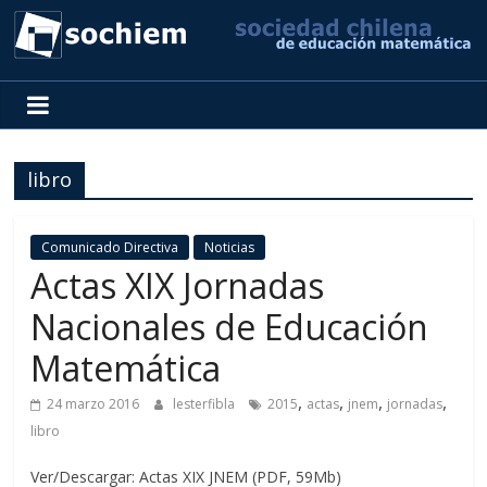
SOCHIEM
Sociedad
Chilena
libro
de
Educación
Matemática
Comunicado Directiva
Noticias
Actas XIX Jornadas
Nacionales de Educación
Matemática
,
,
,
,
24 marzo 2016
lesterfibla
2015
actas
jnem
jornadas
libro
Ver/Descargar: Actas XIX JNEM (PDF, 59Mb)