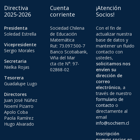
Directiva
Cuenta
¡Atención
2025-2026
corriente
Socios!
Presidenta
Sociedad Chilena
Con el fin de
Soledad Estrella
de Educación
actualizar nuestra
Matemática
base de datos y
Vicepresidente
Rut: 73.097.500-7
mantener un fluido
Sergio Morales
Banco Scotiabank,
contacto con
Viña del Mar
ustedes,
Secretaria
cta cte N°: 97-
solicitamos nos
Nielka Rojas
02868-02
envíen su
dirección de
Tesorera
correo
Guadalupe Lugo
electrónico
, a
través de nuestro
Directores
formulario de
Juan José Núñez
contacto
o
Noemí Pizarro
directamente al
Apolo Coba
email
Paola Ramírez
info@sochiem.cl
Hugo Alvarado
Inscripción
nuevos socios
en