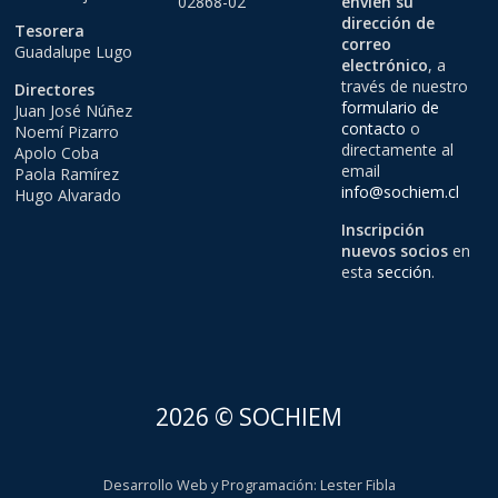
02868-02
envíen su
dirección de
Tesorera
correo
Guadalupe Lugo
electrónico
, a
través de nuestro
Directores
formulario de
Juan José Núñez
contacto
o
Noemí Pizarro
directamente al
Apolo Coba
email
Paola Ramírez
info@sochiem.cl
Hugo Alvarado
Inscripción
nuevos socios
en
esta
sección
.
2026 © SOCHIEM
Desarrollo Web y Programación
:
Lester Fibla