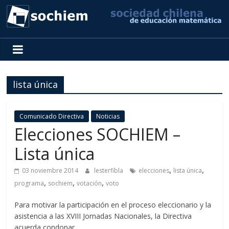
SOCHIEM
Sociedad
Chilena
lista única
de
Educación
Matemática
Comunicado Directiva
Noticias
Elecciones SOCHIEM –
Lista única
,
,
03 noviembre 2014
lesterfibla
elecciones
lista única
,
,
,
programa
sochiem
votación
voto
Para motivar la participación en el proceso eleccionario y la
asistencia a las XVIII Jornadas Nacionales, la Directiva
acuerda condonar