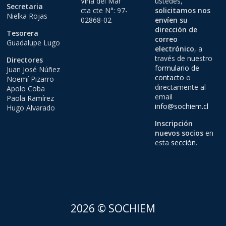
Viña del Mar
ustedes,
Secretaria
cta cte N°: 97-
solicitamos nos
Nielka Rojas
02868-02
envíen su
dirección de
Tesorera
correo
Guadalupe Lugo
electrónico
, a
través de nuestro
Directores
formulario de
Juan José Núñez
contacto
o
Noemí Pizarro
directamente al
Apolo Coba
email
Paola Ramírez
info@sochiem.cl
Hugo Alvarado
Inscripción
nuevos socios
en
esta
sección
.
2026 © SOCHIEM