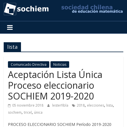
SOCHIEM
Sociedad
Chilena
lista
de
Educación
Matemática
Comunicado Directiva
Noticias
Aceptación Lista Única
Proceso eleccionario
SOCHIEM 2019-2020
,
,
,
05 noviembre 2018
lesterfibla
2018
elecciones
lista
,
,
sochiem
tricel
única
PROCESO ELECCIONARIO SOCHIEM Período 2019-2020