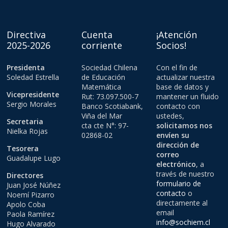
Directiva
Cuenta
¡Atención
2025-2026
corriente
Socios!
Presidenta
Sociedad Chilena
Con el fin de
Soledad Estrella
de Educación
actualizar nuestra
Matemática
base de datos y
Vicepresidente
Rut: 73.097.500-7
mantener un fluido
Sergio Morales
Banco Scotiabank,
contacto con
Viña del Mar
ustedes,
Secretaria
cta cte N°: 97-
solicitamos nos
Nielka Rojas
02868-02
envíen su
dirección de
Tesorera
correo
Guadalupe Lugo
electrónico
, a
través de nuestro
Directores
formulario de
Juan José Núñez
contacto
o
Noemí Pizarro
directamente al
Apolo Coba
email
Paola Ramírez
info@sochiem.cl
Hugo Alvarado