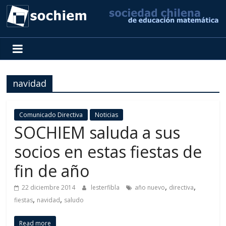
SOCHIEM
Sociedad
Chilena
navidad
de
Educación
Matemática
Comunicado Directiva
Noticias
SOCHIEM saluda a sus
socios en estas fiestas de
fin de año
,
,
22 diciembre 2014
lesterfibla
año nuevo
directiva
,
,
fiestas
navidad
saludo
Read more