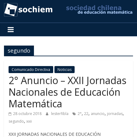
SOCHIEM
Sociedad
Chilena
segundo
de
Educación
Matemática
Comunicado Directiva
Noticias
2° Anuncio – XXII Jornadas
Nacionales de Educación
Matemática
,
,
,
,
28 octubre 2018
lesterfibla
2°
22
anuncio
jornadas
,
segundo
xxii
XXII JORNADAS NACIONALES DE EDUCACIÓN