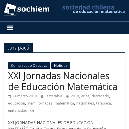
SOCHIEM
Sociedad
Chilena
tarapacá
de
Educación
Matemática
Comunicado Directiva
Noticias
XXI Jornadas Nacionales
de Educación Matemática
,
,
,
24 marzo 2018
lesterfibla
2018
arica
destacado
,
,
,
,
,
,
educación
jnem
jornadas
matemática
nacionales
tarapacá
,
universidad
xxi
XXI JORNADAS NACIONALES DE EDUCACIÓN
MATEMÁTICA «La Eterna Primavera de la Educación