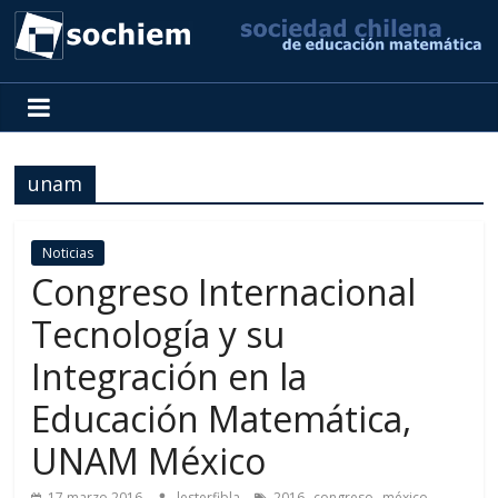
SOCHIEM
Sociedad
Chilena
unam
de
Educación
Matemática
Noticias
Congreso Internacional
Tecnología y su
Integración en la
Educación Matemática,
UNAM México
,
,
,
17 marzo 2016
lesterfibla
2016
congreso
méxico