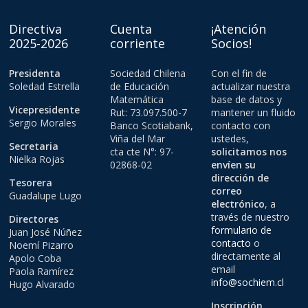
Directiva
Cuenta
¡Atención
2025-2026
corriente
Socios!
Presidenta
Sociedad Chilena
Con el fin de
Soledad Estrella
de Educación
actualizar nuestra
Matemática
base de datos y
Vicepresidente
Rut: 73.097.500-7
mantener un fluido
Sergio Morales
Banco Scotiabank,
contacto con
Viña del Mar
ustedes,
Secretaria
cta cte N°: 97-
solicitamos nos
Nielka Rojas
02868-02
envíen su
dirección de
Tesorera
correo
Guadalupe Lugo
electrónico
, a
través de nuestro
Directores
formulario de
Juan José Núñez
contacto
o
Noemí Pizarro
directamente al
Apolo Coba
email
Paola Ramírez
info@sochiem.cl
Hugo Alvarado
Inscripción