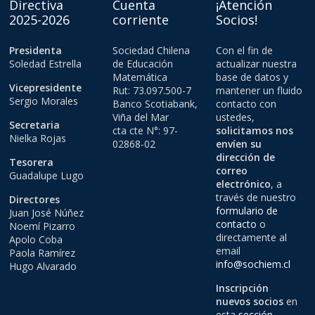
Directiva
Cuenta
¡Atención
2025-2026
corriente
Socios!
Presidenta
Sociedad Chilena
Con el fin de
Soledad Estrella
de Educación
actualizar nuestra
Matemática
base de datos y
Vicepresidente
Rut: 73.097.500-7
mantener un fluido
Sergio Morales
Banco Scotiabank,
contacto con
Viña del Mar
ustedes,
Secretaria
cta cte N°: 97-
solicitamos nos
Nielka Rojas
02868-02
envíen su
dirección de
Tesorera
correo
Guadalupe Lugo
electrónico
, a
través de nuestro
Directores
formulario de
Juan José Núñez
contacto
o
Noemí Pizarro
directamente al
Apolo Coba
email
Paola Ramírez
info@sochiem.cl
Hugo Alvarado
Inscripción
nuevos socios
en
esta
sección
.