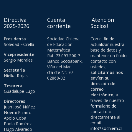
Directiva
Cuenta
¡Atención
2025-2026
corriente
Socios!
Presidenta
Sociedad Chilena
Con el fin de
Soledad Estrella
de Educación
actualizar nuestra
Matemática
base de datos y
Vicepresidente
Rut: 73.097.500-7
mantener un fluido
Sergio Morales
Banco Scotiabank,
contacto con
Viña del Mar
ustedes,
Secretaria
cta cte N°: 97-
solicitamos nos
Nielka Rojas
02868-02
envíen su
dirección de
Tesorera
correo
Guadalupe Lugo
electrónico
, a
través de nuestro
Directores
formulario de
Juan José Núñez
contacto
o
Noemí Pizarro
directamente al
Apolo Coba
email
Paola Ramírez
info@sochiem.cl
Hugo Alvarado