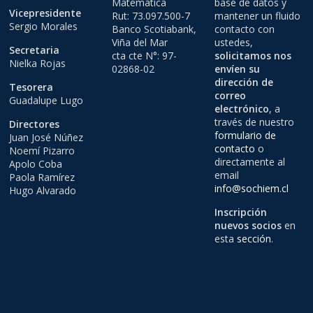
Matemática
base de datos y
Vicepresidente
Rut: 73.097.500-7
mantener un fluido
Sergio Morales
Banco Scotiabank,
contacto con
Viña del Mar
ustedes,
Secretaria
cta cte N°: 97-
solicitamos nos
Nielka Rojas
02868-02
envíen su
dirección de
Tesorera
correo
Guadalupe Lugo
electrónico
, a
través de nuestro
Directores
formulario de
Juan José Núñez
contacto
o
Noemí Pizarro
directamente al
Apolo Coba
email
Paola Ramírez
info@sochiem.cl
Hugo Alvarado
Inscripción
nuevos socios
en
esta
sección
.