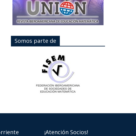
Somos parte de
rriente
¡Atención Socios!