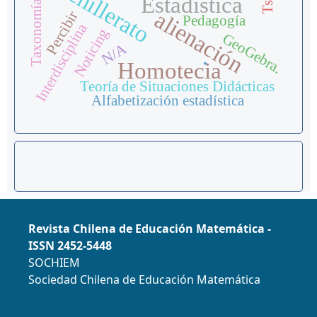
Taxonomía SOLO
Bachillerato
Estadística
alienación
Percibir
Pedagogía
Interdisciplina
Noticing
GeoGebra.
N/A
.
Homotecia
Teoría de Situaciones Didácticas
Alfabetización estadística
Revista Chilena de Educación Matemática -
ISSN 2452-5448
SOCHIEM
Sociedad Chilena de Educación Matemática