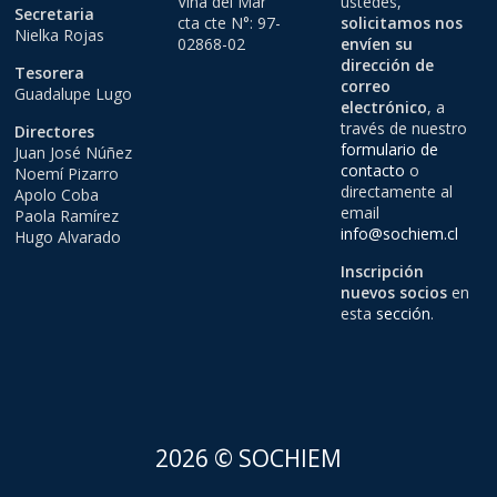
Viña del Mar
ustedes,
Secretaria
cta cte N°: 97-
solicitamos nos
Nielka Rojas
02868-02
envíen su
dirección de
Tesorera
correo
Guadalupe Lugo
electrónico
, a
través de nuestro
Directores
formulario de
Juan José Núñez
contacto
o
Noemí Pizarro
directamente al
Apolo Coba
email
Paola Ramírez
info@sochiem.cl
Hugo Alvarado
Inscripción
nuevos socios
en
esta
sección
.
2026 © SOCHIEM