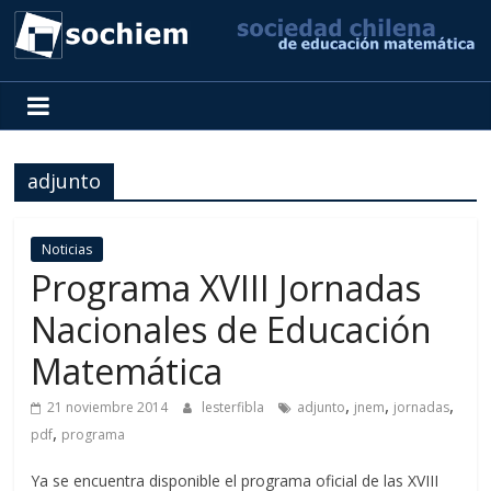
SOCHIEM
Sociedad
Chilena
adjunto
de
Educación
Matemática
Noticias
Programa XVIII Jornadas
Nacionales de Educación
Matemática
,
,
,
21 noviembre 2014
lesterfibla
adjunto
jnem
jornadas
,
pdf
programa
Ya se encuentra disponible el programa oficial de las XVIII