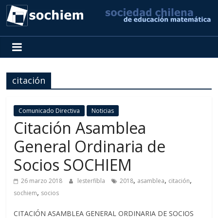
SOCHIEM
Sociedad
Chilena
citación
de
Educación
Matemática
Comunicado Directiva
Noticias
Citación Asamblea
General Ordinaria de
Socios SOCHIEM
,
,
,
26 marzo 2018
lesterfibla
2018
asamblea
citación
,
sochiem
socios
CITACIÓN ASAMBLEA GENERAL ORDINARIA DE SOCIOS