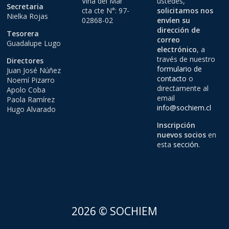
Viña del Mar
ustedes,
Secretaria
cta cte N°: 97-
solicitamos nos
Nielka Rojas
02868-02
envíen su
dirección de
Tesorera
correo
Guadalupe Lugo
electrónico
, a
través de nuestro
Directores
formulario de
Juan José Núñez
contacto
o
Noemí Pizarro
directamente al
Apolo Coba
email
Paola Ramírez
info@sochiem.cl
Hugo Alvarado
Inscripción
nuevos socios
en
esta
sección
.
2026 © SOCHIEM