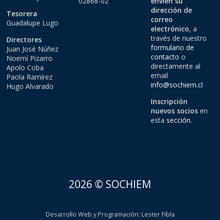
02868-02
envíen su
dirección de
Tesorera
correo
Guadalupe Lugo
electrónico
, a
través de nuestro
Directores
formulario de
Juan José Núñez
contacto
o
Noemí Pizarro
directamente al
Apolo Coba
email
Paola Ramírez
info@sochiem.cl
Hugo Alvarado
Inscripción
nuevos socios
en
esta
sección
.
2026 © SOCHIEM
Desarrollo Web y Programación
:
Lester Fibla