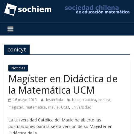
SOCHIEM
Sociedad
Chilena
conicyt
de
Educación
Matemática
Noticias
Magíster en Didáctica de
la Matemática UCM
,
,
,
16 mayo 2013
lesterfibla
beca
católica
conicyt
,
,
,
,
magister
matemática
maule
UCM
universidad
La Universidad Católica del Maule ha abierto las
postulaciones para la sexta versión de su Magíster en
Didáctica de la