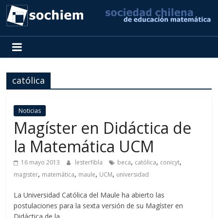
SOCHIEM
Sociedad
Chilena
católica
de
Educación
Matemática
Noticias
Magíster en Didáctica de
la Matemática UCM
,
,
,
16 mayo 2013
lesterfibla
beca
católica
conicyt
,
,
,
,
magister
matemática
maule
UCM
universidad
La Universidad Católica del Maule ha abierto las
postulaciones para la sexta versión de su Magíster en
Didáctica de la