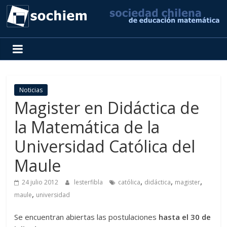
SOCHIEM
Sociedad
Chilena
de
Noticias
Educación
Magister en Didáctica de
Matemática
la Matemática de la
Universidad Católica del
Maule
,
,
,
24 julio 2012
lesterfibla
católica
didáctica
magister
,
maule
universidad
Se encuentran abiertas las postulaciones
hasta el 30 de