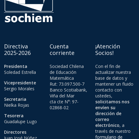
Directiva
Cuenta
¡Atención
2025-2026
corriente
Socios!
Presidenta
Sociedad Chilena
Con el fin de
Soledad Estrella
de Educación
actualizar nuestra
Matemática
base de datos y
Vicepresidente
Rut: 73.097.500-7
mantener un fluido
Sergio Morales
Banco Scotiabank,
contacto con
Viña del Mar
ustedes,
Secretaria
cta cte N°: 97-
solicitamos nos
Nielka Rojas
02868-02
envíen su
dirección de
Tesorera
correo
Guadalupe Lugo
electrónico
, a
través de nuestro
Directores
formulario de
Juan José Núñez