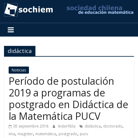
SOCHIEM
Sociedad
Chilena
didáctica
de
Educación
Matemática
Noticias
Período de postulación
2019 a programas de
postgrado en Didáctica de
la Matemática PUCV
,
,
05 septiembre 2018
lesterfibla
didáctica
doctorado
,
,
,
,
ima
magister
matemática
postgrado
pucv