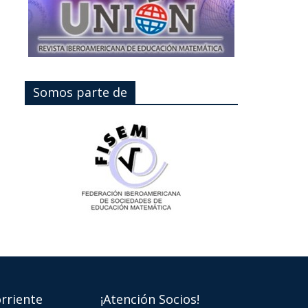
Somos parte de
rriente
¡Atención Socios!