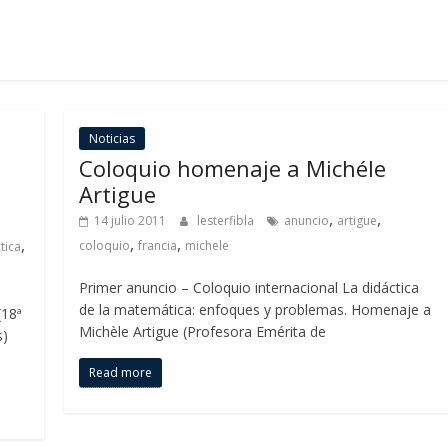
Noticias
Coloquio homenaje a Michéle
Artigue
,
,
14 julio 2011
lesterfibla
anuncio
artigue
,
,
,
coloquio
francia
michele
tica
Primer anuncio – Coloquio internacional La didáctica
de la matemática: enfoques y problemas. Homenaje a
(18ª
Michèle Artigue (Profesora Emérita de
s)
Read more