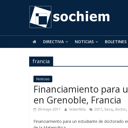
SOCHIEM
Sociedad
Chilena
de
DIRECTIVA
NOTICIAS
BOLETINES
Educación
Matemática
francia
Noticias
Financiamiento para 
en Grenoble, Francia
,
,
09 mayo 2017
lesterfibla
2017
beca
doctor
Financiamiento para un estudiante de doctorado e
de la Matemática