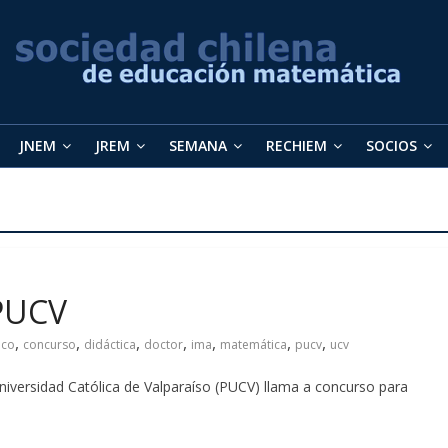
JNEM
JREM
SEMANA
RECHIEM
SOCIOS
PUCV
,
,
,
,
,
,
,
ico
concurso
didáctica
doctor
ima
matemática
pucv
ucv
Universidad Católica de Valparaíso (PUCV) llama a concurso para