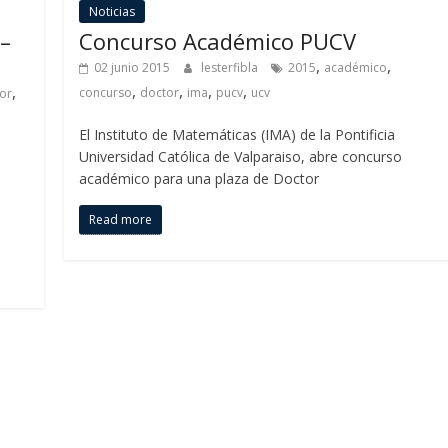
Noticias
–
Concurso Académico PUCV
,
,
02 junio 2015
lesterfibla
2015
académico
,
,
,
,
,
concurso
doctor
ima
pucv
ucv
or
El Instituto de Matemáticas (IMA) de la Pontificia
Universidad Católica de Valparaiso, abre concurso
académico para una plaza de Doctor
Read more