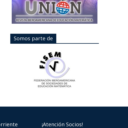
Somos parte de
rriente
¡Atención Socios!