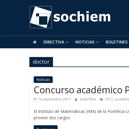
SOCHIEM
Sociedad
Chilena
de
DIRECTIVA
NOTICIAS
BOLETINES
Educación
Matemática
doctor
Noticias
Concurso académico 
,
16 septiembre 2017
lesterfibla
2017
académ
El Instituto de Matemáticas (IMA) de la Pontificia 
proveer dos cargos