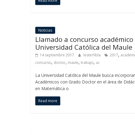
Read more
Noticias
Llamado a concurso académico 
Universidad Católica del Maule
,
14 septiembre 2017
lesterfibla
2017
académ
,
,
,
,
concurso
doctor
maule
trabajo
uc
La Universidad Católica del Maule busca incorpora
Académicos con Grado Doctor en el área de Didác
en Matemática o
Read more