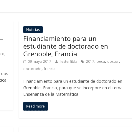
Noticias
–
Financiamiento para un
estudiante de doctorado en
Grenoble, Francia
,
ico
,
,
,
09 mayo 2017
lesterfibla
2017
beca
doctor
,
doctorado
francia
r dos
tica
Financiamiento para un estudiante de doctorado en
Grenoble, Francia, para que se incorpore en el tema
Enseñanza de la Matemática
Read more