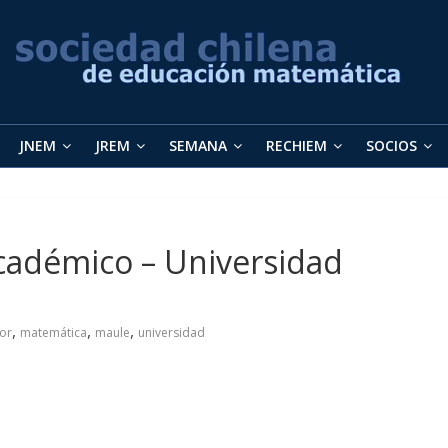
JNEM
JREM
SEMANA
RECHIEM
SOCIOS
cadémico – Universidad
,
,
,
or
matemática
maule
universidad
S