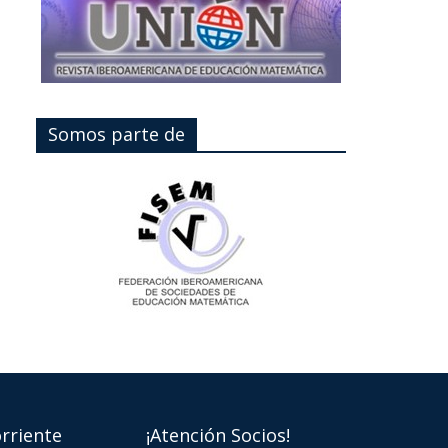
Somos parte de
rriente
¡Atención Socios!