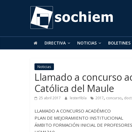
SOCHIEM
Sociedad
Chilena
de
DIRECTIVA
NOTICIAS
BOLETINES
Educación
Matemática
Noticias
Llamado a concurso a
Católica del Maule
,
,
25 abril 2017
lesterfibla
2017
concurso
doct
LLAMADO A CONCURSO ACADÉMICO
PLAN DE MEJORAMIENTO INSTITUCIONAL
ÁMBITO FORMACIÓN INICIAL DE PROFESORE