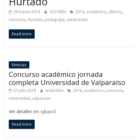
Hurtado
,
,
,
29 marzo 2019
SOCHIEM
2019
académico
alberto
,
,
,
concurso
hurtado
pedagogía
universidad
Read more
Noticias
Concurso académico jornada
completa Universidad de Valparaíso
,
,
,
27 julio 2018
lesterfibla
2018
académico
concurso
,
universidad
valparaíso
Ver detalles en: cyl.uv.cl
Read more