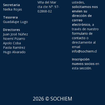
Viña del Mar
ustedes,
Secretaria
cta cte N°: 97-
solicitamos nos
Nielka Rojas
02868-02
envíen su
dirección de
Tesorera
correo
Guadalupe Lugo
electrónico
, a
través de nuestro
Directores
formulario de
Juan José Núñez
contacto
o
Noemí Pizarro
directamente al
Apolo Coba
email
Paola Ramírez
info@sochiem.cl
Hugo Alvarado
Inscripción
nuevos socios
en
esta
sección
.
2026 © SOCHIEM