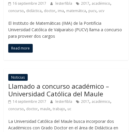
,
,
16 septiembre 2017
lesterfibla
2017
académico
,
,
,
,
,
,
concurso
didáctica
doctor
ima
matemática
pucv
ucv
El Instituto de Matemáticas (IMA) de la Pontificia
Universidad Católica de Valparaíso (PUCV) llama a concurso
para proveer dos cargos
Read more
Noticias
Llamado a concurso académico –
Universidad Católica del Maule
,
,
14 septiembre 2017
lesterfibla
2017
académico
,
,
,
,
concurso
doctor
maule
trabajo
uc
La Universidad Católica del Maule busca incorporar dos
Académicos con Grado Doctor en el área de Didáctica en