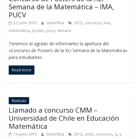
Semana de la Matemática – IMA,
PUCV
,
,
,
22 junio 2015
lesterfibla
2015
concurso
ima
,
,
,
matemática
poster
pucv
semana
Tenemos el agrado de informarles la apertura del
«Concurso de Posters de la XLI Semana de la Matemática»
para estudiantes
Read more
Noticias
Llamado a concurso CMM –
Universidad de Chile en Educación
Matemática
,
,
,
,
19 junio 2015
lesterfibla
2015
cmm
concurso
u
u