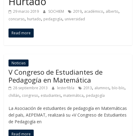
Hurtado
,
,
,
29 marzo 2019
SOCHIEM
2019
académico
alberto
,
,
,
concurso
hurtado
pedagogía
universidad
Read more
Noticias
V Congreso de Estudiantes de
Pedagogía en Matemática
,
,
,
28 septiembre 2013
lesterfibla
2013
alumnos
bío-bío
,
,
,
,
chillán
congreso
estudiantes
matemática
pedagogía
La Asociación de estudiantes de pedagogía en Matemáticas
del país, AEPEMAT, realizará su «V Congreso de Estudiantes
de Pedagogía en
Read more