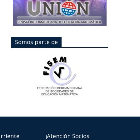
Somos parte de
rriente
¡Atención Socios!