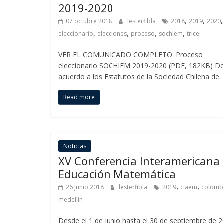
2019-2020
,
,
,
07 octubre 2018
lesterfibla
2018
2019
2020
,
,
,
,
eleccionario
elecciones
proceso
sochiem
tricel
VER EL COMUNICADO COMPLETO: Proceso
eleccionario SOCHIEM 2019-2020 (PDF, 182KB) D
acuerdo a los Estatutos de la Sociedad Chilena de
Read more
Noticias
XV Conferencia Interamericana
Educación Matemática
,
,
26 junio 2018
lesterfibla
2019
ciaem
colomb
medellín
Desde el 1 de junio hasta el 30 de septiembre de 