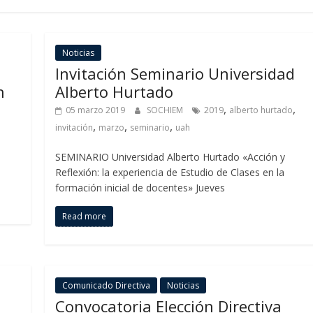
Noticias
Invitación Seminario Universidad
n
Alberto Hurtado
,
,
05 marzo 2019
SOCHIEM
2019
alberto hurtado
,
,
,
invitación
marzo
seminario
uah
SEMINARIO Universidad Alberto Hurtado «Acción y
Reflexión: la experiencia de Estudio de Clases en la
formación inicial de docentes» Jueves
Read more
Comunicado Directiva
Noticias
Convocatoria Elección Directiva