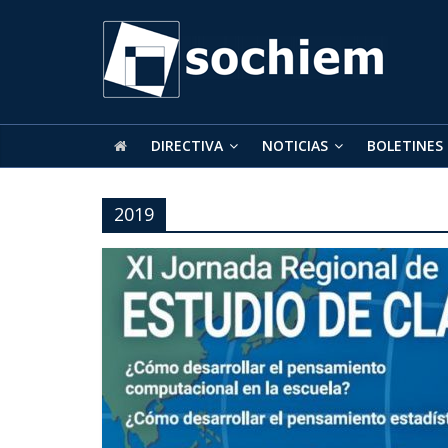
SOCHIEM
Sociedad
Chilena
de
DIRECTIVA
NOTICIAS
BOLETINES
Educación
Matemática
2019