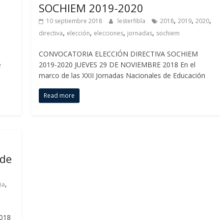
SOCHIEM 2019-2020
,
,
,
10 septiembre 2018
lesterfibla
2018
2019
2020
,
,
,
,
directiva
elección
elecciones
jornadas
sochiem
CONVOCATORIA ELECCIÓN DIRECTIVA SOCHIEM
e
2019-2020 JUEVES 29 DE NOVIEMBRE 2018 En el
marco de las XXII Jornadas Nacionales de Educación
Read more
 de
,
ia
2018