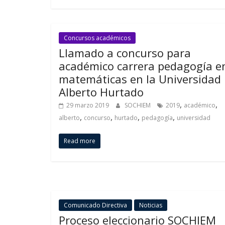
Concursos académicos
Llamado a concurso para
académico carrera pedagogía e
matemáticas en la Universidad
Alberto Hurtado
,
,
29 marzo 2019
SOCHIEM
2019
académico
,
,
,
,
alberto
concurso
hurtado
pedagogía
universidad
Read more
Comunicado Directiva
Noticias
Proceso eleccionario SOCHIEM