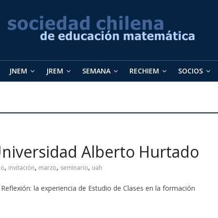
JNEM
JREM
SEMANA
RECHIEM
SOCIOS
Universidad Alberto Hurtado
,
,
,
,
do
invitación
marzo
seminario
uah
eflexión: la experiencia de Estudio de Clases en la formación