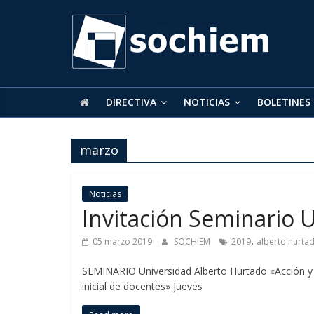
SOCHIEM
Sociedad
Chilena
de
DIRECTIVA
NOTICIAS
BOLETINES
Educación
Matemática
marzo
Noticias
Invitación Seminario 
,
05 marzo 2019
SOCHIEM
2019
alberto hurta
SEMINARIO Universidad Alberto Hurtado «Acción y R
inicial de docentes» Jueves