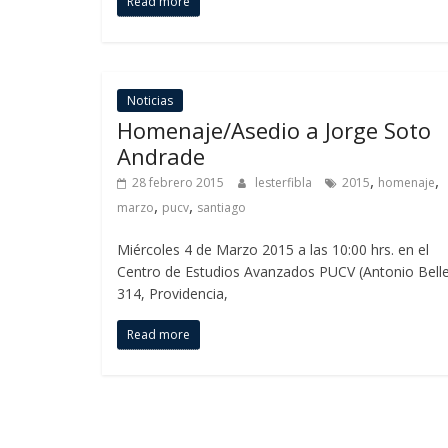
Read more
Noticias
Homenaje/Asedio a Jorge Soto
Andrade
,
,
28 febrero 2015
lesterfibla
2015
homenaje
,
,
marzo
pucv
santiago
Miércoles 4 de Marzo 2015 a las 10:00 hrs. en el
Centro de Estudios Avanzados PUCV (Antonio Bell
314, Providencia,
Read more