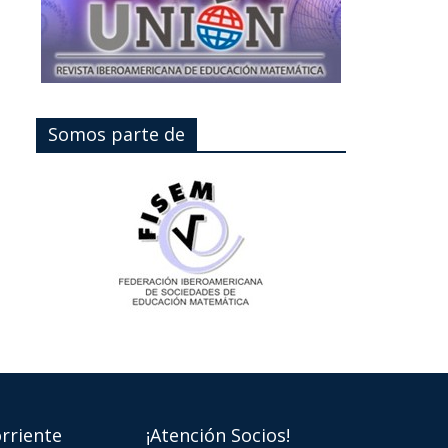
Somos parte de
rriente
¡Atención Socios!