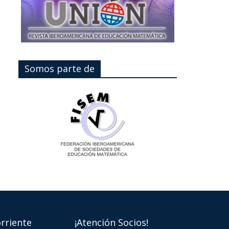
Somos parte de
rriente
¡Atención Socios!