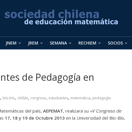
JNEM
JREM
SEMANA
RECHIEM
SOCIOS
antes de Pedagogía en
,
,
,
,
,
,
s
bío-bío
chillán
congreso
estudiantes
matemática
pedagogía
Matemáticas del país,
AEPEMAT
, realizará su
«V Congreso de
ías
17, 18 y 19 de Octubre 2013
en la Universidad del Bío-Bío,