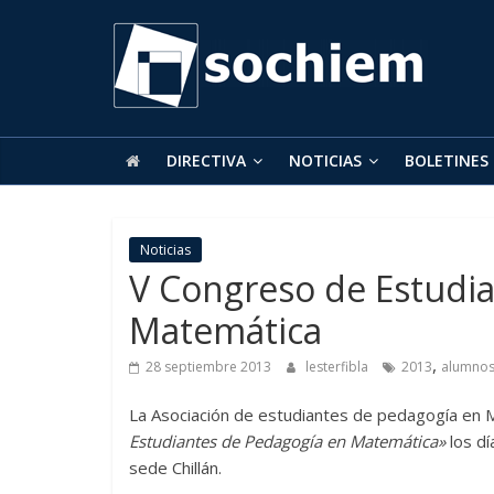
SOCHIEM
Sociedad
Chilena
de
DIRECTIVA
NOTICIAS
BOLETINES
Educación
Matemática
Noticias
V Congreso de Estudi
Matemática
,
28 septiembre 2013
lesterfibla
2013
alumno
La Asociación de estudiantes de pedagogía en 
Estudiantes de Pedagogía en Matemática»
los d
sede Chillán.