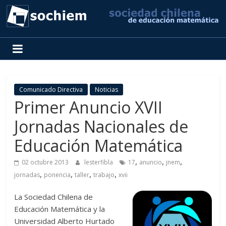
SOCHIEM
Sociedad
Chilena
de
Comunicado Directiva
Noticias
Educación
Primer Anuncio XVII
Matemática
Jornadas Nacionales de
Educación Matemática
,
,
,
02 octubre 2013
lesterfibla
17
anuncio
jnem
,
,
,
,
jornadas
ponencia
taller
trabajo
xvii
La Sociedad Chilena de
Educación Matemática y la
Universidad Alberto Hurtado