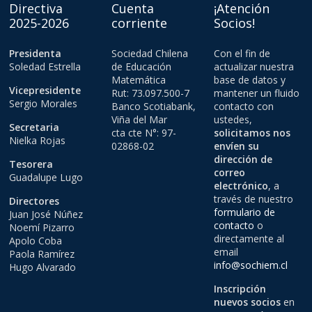
Directiva
Cuenta
¡Atención
2025-2026
corriente
Socios!
Presidenta
Sociedad Chilena
Con el fin de
Soledad Estrella
de Educación
actualizar nuestra
Matemática
base de datos y
Vicepresidente
Rut: 73.097.500-7
mantener un fluido
Sergio Morales
Banco Scotiabank,
contacto con
Viña del Mar
ustedes,
Secretaria
cta cte N°: 97-
solicitamos nos
Nielka Rojas
02868-02
envíen su
dirección de
Tesorera
correo
Guadalupe Lugo
electrónico
, a
través de nuestro
Directores
formulario de
Juan José Núñez
contacto
o
Noemí Pizarro
directamente al
Apolo Coba
email
Paola Ramírez
info@sochiem.cl
Hugo Alvarado
Inscripción
nuevos socios
en