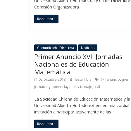
Universidad Alberto Hurtado, 05 y 06 de Diciembre
Comisión Organizadora
Read more
Comunicado Directiva
Noticias
Primer Anuncio XVII Jornadas
Nacionales de Educación
Matemática
,
,
02 octubre 2013
lesterfibla
17
anuncio
jnem
,
,
,
,
jornadas
ponencia
taller
trabajo
xvii
La Sociedad Chilena de Educación Matemática y la
Universidad Alberto Hurtado extienden una cordial
invitación a participar activamente de las
Read more