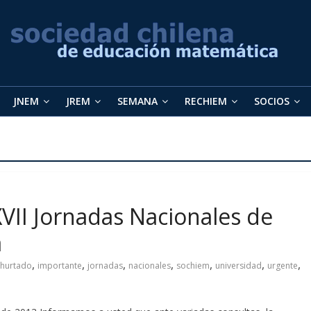
JNEM
JREM
SEMANA
RECHIEM
SOCIOS
II Jornadas Nacionales de
a
,
,
,
,
,
,
,
hurtado
importante
jornadas
nacionales
sochiem
universidad
urgente