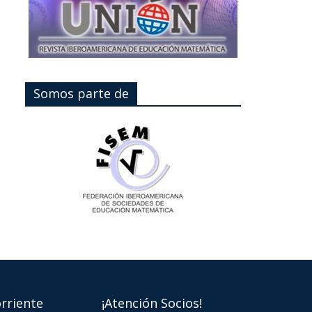
Somos parte de
rriente
¡Atención Socios!