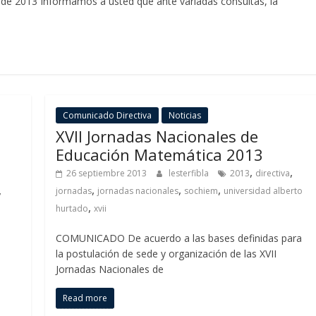
 de 2013 Informamos a usted que ante variadas consultas, la
Comunicado Directiva
Noticias
XVII Jornadas Nacionales de
Educación Matemática 2013
,
,
26 septiembre 2013
lesterfibla
2013
directiva
,
,
,
,
jornadas
jornadas nacionales
sochiem
universidad alberto
,
hurtado
xvii
COMUNICADO De acuerdo a las bases definidas para
la postulación de sede y organización de las XVII
Jornadas Nacionales de
Read more