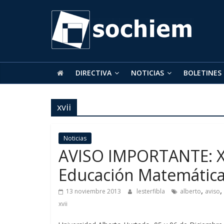
SOCHIEM
Sociedad
Chilena
de
DIRECTIVA
NOTICIAS
BOLETINES
Educación
Matemática
xvii
Noticias
AVISO IMPORTANTE: XV
Educación Matemátic
,
,
13 noviembre 2013
lesterfibla
alberto
aviso
xvii