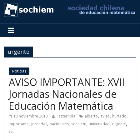
SOCHIEM
Sociedad
Chilena
urgente
de
Educación
Matemática
Noticias
AVISO IMPORTANTE: XVII
Jornadas Nacionales de
Educación Matemática
,
,
,
13 noviembre 2013
lesterfibla
alberto
aviso
hurtado
,
,
,
,
,
,
importante
jornadas
nacionales
sochiem
universidad
urgente
xvii