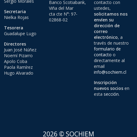
Sergio Morales
Banco Scotiabank,
contacto con
Viña del Mar
ustedes,
Secretaria
cta cte N°: 97-
solicitamos nos
Nielka Rojas
02868-02
envíen su
dirección de
Tesorera
correo
Guadalupe Lugo
electrónico
, a
través de nuestro
Directores
formulario de
Juan José Núñez
contacto
o
Noemí Pizarro
directamente al
Apolo Coba
email
Paola Ramírez
info@sochiem.cl
Hugo Alvarado
Inscripción
nuevos socios
en
esta
sección
.
2026 © SOCHIEM