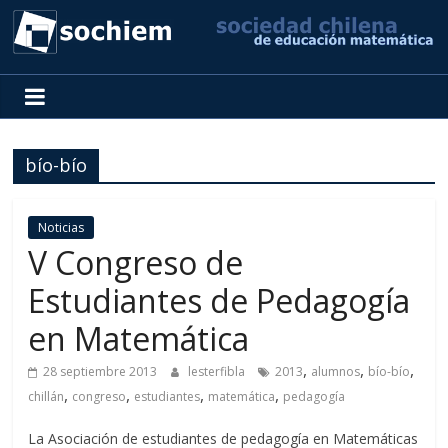
SOCHIEM
Sociedad
Chilena
bío-bío
de
Educación
Matemática
Noticias
V Congreso de
Estudiantes de Pedagogía
en Matemática
,
,
,
28 septiembre 2013
lesterfibla
2013
alumnos
bío-bío
,
,
,
,
chillán
congreso
estudiantes
matemática
pedagogía
La Asociación de estudiantes de pedagogía en Matemáticas