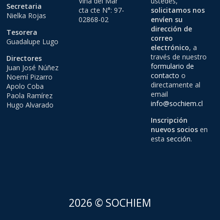
Viña del Mar
ustedes,
Secretaria
cta cte N°: 97-
solicitamos nos
Nielka Rojas
02868-02
envíen su
dirección de
Tesorera
correo
Guadalupe Lugo
electrónico
, a
través de nuestro
Directores
formulario de
Juan José Núñez
contacto
o
Noemí Pizarro
directamente al
Apolo Coba
email
Paola Ramírez
info@sochiem.cl
Hugo Alvarado
Inscripción
nuevos socios
en
esta
sección
.
2026 © SOCHIEM