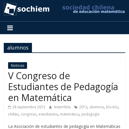
SOCHIEM
Sociedad
Chilena
alumnos
de
Educación
Matemática
Noticias
V Congreso de
Estudiantes de Pedagogía
en Matemática
,
,
,
28 septiembre 2013
lesterfibla
2013
alumnos
bío-bío
,
,
,
,
chillán
congreso
estudiantes
matemática
pedagogía
La Asociación de estudiantes de pedagogía en Matemáticas