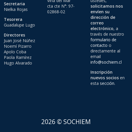
Viña del Mar
ustedes,
Secretaria
cta cte N°: 97-
solicitamos nos
Nielka Rojas
02868-02
envíen su
dirección de
Tesorera
correo
Guadalupe Lugo
electrónico
, a
través de nuestro
Directores
formulario de
Juan José Núñez
contacto
o
Noemí Pizarro
directamente al
Apolo Coba
email
Paola Ramírez
info@sochiem.cl
Hugo Alvarado
Inscripción
nuevos socios
en
esta
sección
.
2026 © SOCHIEM