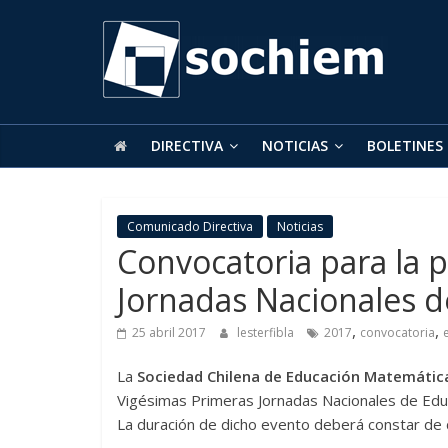
SOCHIEM
Sociedad
Chilena
de
DIRECTIVA
NOTICIAS
BOLETINES
Educación
Matemática
Comunicado Directiva
Noticias
Convocatoria para la p
Jornadas Nacionales 
,
,
25 abril 2017
lesterfibla
2017
convocatoria
La
Sociedad Chilena de Educación Matemátic
Vigésimas Primeras Jornadas Nacionales de Educ
La duración de dicho evento deberá constar de 