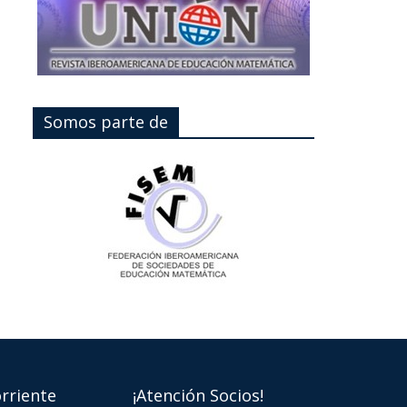
Somos parte de
rriente
¡Atención Socios!