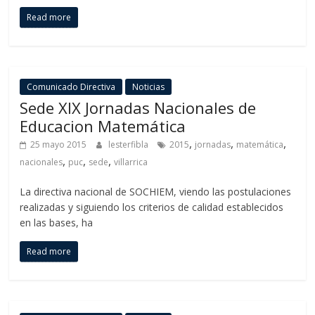
Read more
Comunicado Directiva
Noticias
Sede XIX Jornadas Nacionales de
Educacion Matemática
,
,
,
25 mayo 2015
lesterfibla
2015
jornadas
matemática
,
,
,
nacionales
puc
sede
villarrica
La directiva nacional de SOCHIEM, viendo las postulaciones
realizadas y siguiendo los criterios de calidad establecidos
en las bases, ha
Read more