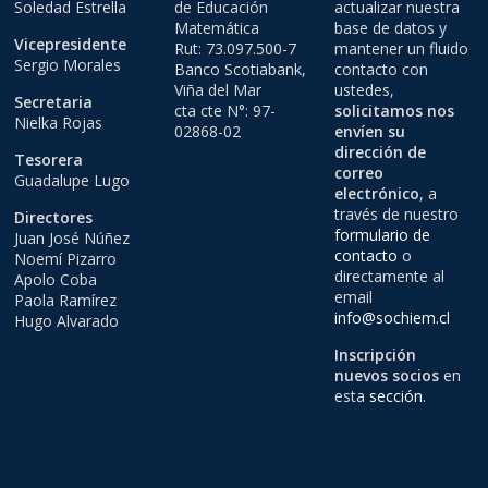
Soledad Estrella
de Educación
actualizar nuestra
Matemática
base de datos y
Vicepresidente
Rut: 73.097.500-7
mantener un fluido
Sergio Morales
Banco Scotiabank,
contacto con
Viña del Mar
ustedes,
Secretaria
cta cte N°: 97-
solicitamos nos
Nielka Rojas
02868-02
envíen su
dirección de
Tesorera
correo
Guadalupe Lugo
electrónico
, a
través de nuestro
Directores
formulario de
Juan José Núñez
contacto
o
Noemí Pizarro
directamente al
Apolo Coba
email
Paola Ramírez
info@sochiem.cl
Hugo Alvarado
Inscripción
nuevos socios
en
esta
sección
.