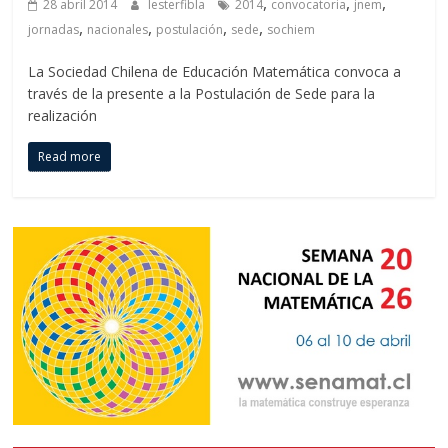
,
,
,
28 abril 2014
lesterfibla
2014
convocatoria
jnem
,
,
,
,
jornadas
nacionales
postulación
sede
sochiem
La Sociedad Chilena de Educación Matemática convoca a
través de la presente a la Postulación de Sede para la
realización
Read more