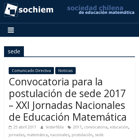
SOCHIEM
Sociedad
Chilena
sede
de
Educación
Matemática
Comunicado Directiva
Noticias
Convocatoria para la
postulación de sede 2017
– XXI Jornadas Nacionales
de Educación Matemática
,
,
,
25 abril 2017
lesterfibla
2017
convocatoria
educación
,
,
,
,
jornadas
matemática
nacionales
postulación
sede