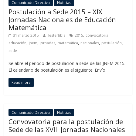
Comunicado Directiva
Noticias
Postulación a Sede 2015 – XIX
Jornadas Nacionales de Educación
Matemática
,
,
31 marzo 2015
lesterfibla
2015
convocatoria
,
,
,
,
,
,
educación
jnem
jornadas
matemática
nacionales
postulación
sede
Se abre el periodo de postulación a sede de las JNEM 2015.
El calendario de postulación es el siguiente: Envío
Read more
Comunicado Directiva
Noticias
Convovatoria para la postulación de
Sede de las XVIII Jornadas Nacionales